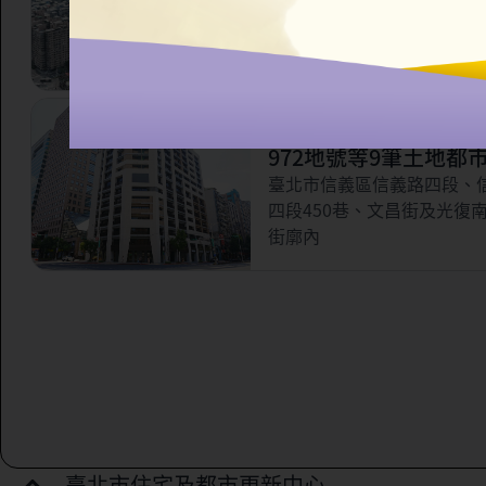
市更新案
臺北市信義區永吉路321巷
林街56巷以南，虎林街以西
路以北所圍之部分街廓範圍
臺北市信義區三興段一
972地號等9筆土地都
案
臺北市信義區信義路四段、
四段450巷、文昌街及光復
街廓內
臺北市住宅及都市更新中心