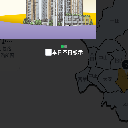
以東、虎
北投
、永吉
士林
小段
市更新
信義路
本日不再顯示
大
南路所圍
中山
同
松山
2
中正
信
大安
萬華
文