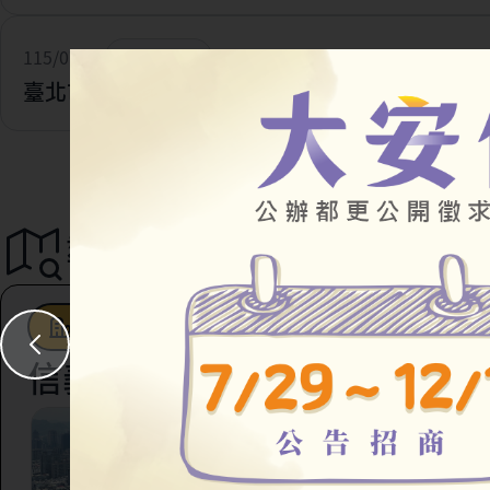
115/07/28
一般公告
臺北市住宅及都市更新中心 官網改版及網址更新
導覽地圖
都市更新
駐地工作站
社會住宅
信義區
臺北市信義區虎林段四
147地號等45筆土地